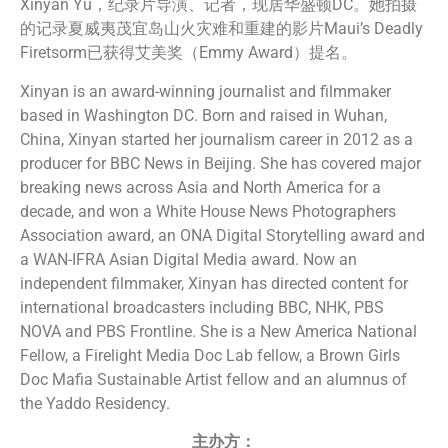
Xinyan Yu，纪录片导演、记者，现居华盛顿DC。她拍摄
的记录夏威夷茂宜岛山火灾难和重建的影片Maui’s Deadly
Firetsorm已获得艾美奖（Emmy Award）提名。
Xinyan is an award-winning journalist and filmmaker
based in Washington DC. Born and raised in Wuhan,
China, Xinyan started her journalism career in 2012 as a
producer for BBC News in Beijing. She has covered major
breaking news across Asia and North America for a
decade, and won a White House News Photographers
Association award, an ONA Digital Storytelling award and
a WAN-IFRA Asian Digital Media award. Now an
independent filmmaker, Xinyan has directed content for
international broadcasters including BBC, NHK, PBS
NOVA and PBS Frontline. She is a New America National
Fellow, a Firelight Media Doc Lab fellow, a Brown Girls
Doc Mafia Sustainable Artist fellow and an alumnus of
the Yaddo Residency.
主办方：